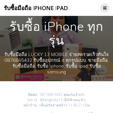
Skip
รับซื้อมือถือ
I
PHONE
I
PAD
to
content
รับซื้อ iPhone ทุก
รุ่น
รับซื้อมือถือ LUCKY 13 MOBILE จ่ายสดรวดเร็วทันใจ
0876665432 รับซื้ออุปกรณ์ it ทุกรูปแบบ, ขายมือถือ,
รับซื้อมือถือ, รับซื้อ iphone, รับซื้อ ipad, รับซื้อ
samsung
ติดต่อ : 087-666-5432 คุณเก่งเจ้าเก่า
line id : @kenglucky13 (มี@ด้วยนะจ้า)
หน้าร้าน : เซ็นทรัลลาดพร้าว 11.00-21.00น