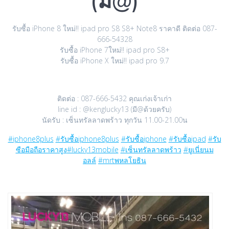
(มี@)
รับซื้อ iPhone 8 ใหม่!! ipad pro S8 S8+ Note8 ราคาดี ติดต่อ 087-
666-54328
รับซื้อ iPhone 7ใหม่!! ipad pro S8+
รับซื้อ iPhone X ใหม่!! ipad pro 9.7
ติดต่อ : 087-666-5432 คุณเก่งเจ้าเก่า
line id : @kenglucky13 (มี@ด้วยครับ)
นัดรับ : เซ็นทรัลลาดพร้าว ทุกวัน 11.00-21.00น
#iphone8plus
#รับซื้อiphone8plus
#รับซื้อiphone
#รับซื้อipad
#รับ
ซือมือถือราคาสูง
#lucky13mobile
#เซ็นทรัลลาดพร้าว
#ยูเนี่ยนม
อลล์
#mrtพหลโยธิน