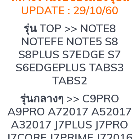
UPDATE : 29/10/60
รุ่น TOP >> NOTE8
NOTEFE NOTE5 S8
S8PLUS S7EDGE S7
S6EDGEPLUS TABS3
TABS2
รุ่นกลางๆ >> C9PRO
A9PRO A72017 A52017
A32017 J7PLUS J7PRO
J7CORE J7PRIME J72016