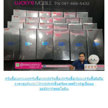
#
รับซื้อsamsung
#
รับซื้อnote8
#
รับซื้อs8
#
รับซื้อs8plus
#
รับซื้อมือถือ
ราคาสูง
#
lucky13mobile
#
เซ็นทรัลลาดพร้าว
#
ยูเนี่ยนม
อลล์
#
mrtพหลโยธิน