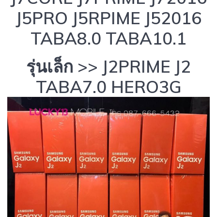
J5PRO J5RPIME J52016
TABA8.0 TABA10.1
รุ่นเล็ก >> J2PRIME J2
TABA7.0 HERO3G