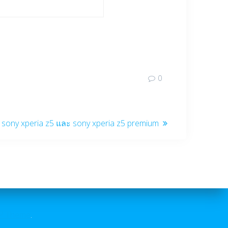
0
้อ sony xperia z5 และ sony xperia z5 premium
P Theme
.