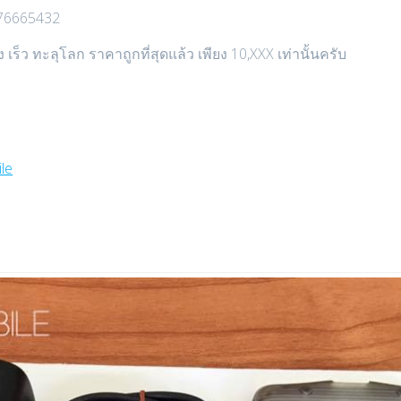
0876665432
็ว ทะลุโลก ราคาถูกที่สุดแล้ว เพียง 10,XXX เท่านั้นครับ
le‬