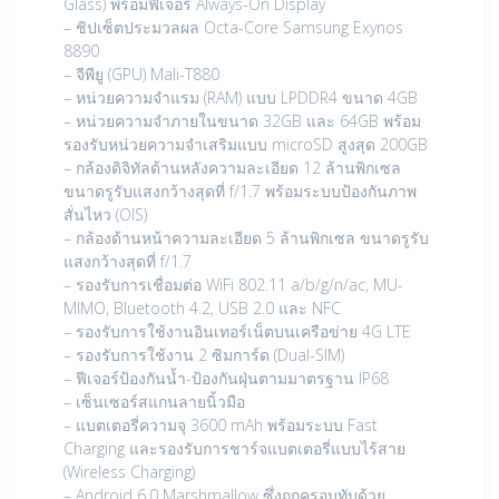
Glass) พร้อมฟีเจอร์ Always-On Display
– ชิปเซ็ตประมวลผล Octa-Core Samsung Exynos
8890
– จีพียู (GPU) Mali-T880
– หน่วยความจำแรม (RAM) แบบ LPDDR4 ขนาด 4GB
– หน่วยความจำภายในขนาด 32GB และ 64GB พร้อม
รองรับหน่วยความจำเสริมแบบ microSD สูงสุด 200GB
– กล้องดิจิทัลด้านหลังความละเอียด 12 ล้านพิกเซล
ขนาดรูรับแสงกว้างสุดที่ f/1.7 พร้อมระบบป้องกันภาพ
สั่นไหว (OIS)
– กล้องด้านหน้าความละเอียด 5 ล้านพิกเซล ขนาดรูรับ
แสงกว้างสุดที่ f/1.7
– รองรับการเชื่อมต่อ WiFi 802.11 a/b/g/n/ac, MU-
MIMO, Bluetooth 4.2, USB 2.0 และ NFC
– รองรับการใช้งานอินเทอร์เน็ตบนเครือข่าย 4G LTE
– รองรับการใช้งาน 2 ซิมการ์ด (Dual-SIM)
– ฟีเจอร์ป้องกันน้ำ-ป้องกันฝุ่นตามมาตรฐาน IP68
– เซ็นเซอร์สแกนลายนิ้วมือ
– แบตเตอรี่ความจุ 3600 mAh พร้อมระบบ Fast
Charging และรองรับการชาร์จแบตเตอรี่แบบไร้สาย
(Wireless Charging)
– Android 6.0 Marshmallow ซึ่งถูกครอบทับด้วย