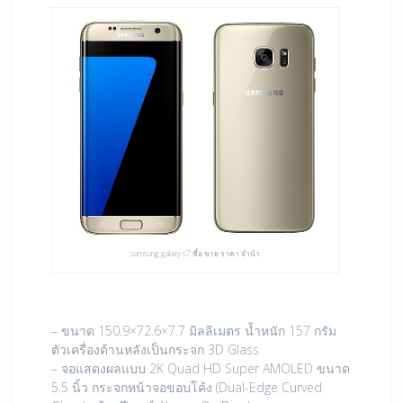
samsung galaxy s7 ซื้อ ขาย ราคา จำนำ
– ขนาด 150.9×72.6×7.7 มิลลิเมตร น้ำหนัก 157 กรัม
ตัวเครื่องด้านหลังเป็นกระจก 3D Glass
– จอแสดงผลแบบ 2K Quad HD Super AMOLED ขนาด
5.5 นิ้ว กระจกหน้าจอขอบโค้ง (Dual-Edge Curved