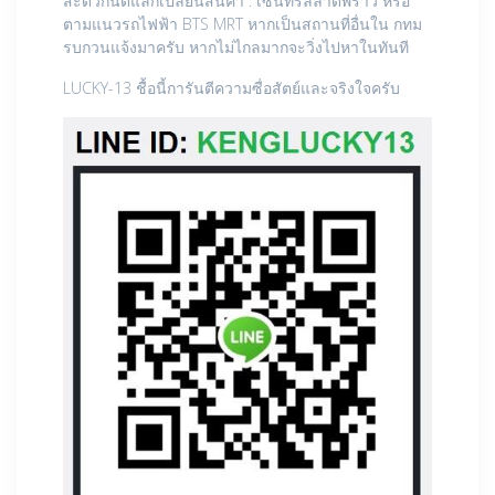
สะดวกนัดแลกเปลี่ยนสินค้า : เซ็นทรัลลาดพรา้ว หรือ
ตามแนวรถไฟฟ้า BTS MRT หากเป็นสถานที่อื่นใน กทม
รบกวนแจ้งมาครับ หากไม่ไกลมากจะวิ่งไปหาในทันที
LUCKY-13 ชื้อนี้การันตีความซื่อสัตย์และจริงใจครับ