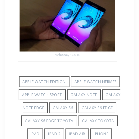
รับซื้อ Galaxy A5 2016
APPLE WATCH EDITION
APPLE WATCH HERMES
APPLE WATCH SPORT
GALAXY NOTE
GALAXY
NOTE EDGE
GALAXY S6
GALAXY S6 EDGE
GALAXY S6 EDGE TOYOTA
GALAXY TOYOTA
IPAD
IPAD 2
IPAD AIR
IPHONE