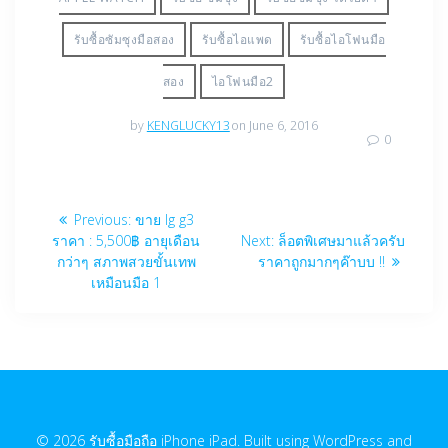
รับซื้อซัมซุงมือสอง
รับซื้อไอแพด
รับซื้อไอโฟนมือ
สอง
ไอโฟนมือ2
by
KENGLUCKY13
on June 6, 2016
0
Post
Previous
Previous:
ขาย lg g3
navigation
post:
Next
ราคา : 5,500฿ อายุเดือน
Next:
ล็อตพิเศษมาแล้วครับ
post:
กว่าๆ สภาพสวยขั้นเทพ
ราคาถูกมากๆค๊าบบ !!
เหมือนมือ 1
© 2026 รับซื้อมือถือ iPhone iPad. Built using WordPress and