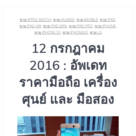
ขาย APPLE WATCH
,
ขาย HUAWEI
,
ขาย IMOBILE
,
ขาย IPAD
,
ขาย IPAD AIR
,
ขาย IPAD MINI
,
ขาย IPAD PRO
,
ขาย IPHONE
,
ขาย IPHONE 5S
,
ขาย ‎IPHONE6S‬‪
,
ขาย LG
12 กรกฎาคม
2016 : อัพเดท
ราคามือถือ เครื่อง
ศุนย์ และ มือสอง