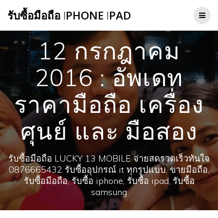
Skip
รับซื้อมือถือ
I
PHONE
I
PAD
to
content
12 กรกฎาคม
2016 : อัพเดท
ราคามือถือ เครื่อง
ศุนย์ และ มือสอง
รับซื้อมือถือ LUCKY 13 MOBILE จ่ายสดรวดเร็วทันใจ
0876665432 รับซื้ออุปกรณ์ it ทุกรูปแบบ, ขายมือถือ,
รับซื้อมือถือ, รับซื้อ iphone, รับซื้อ ipad, รับซื้อ
samsung