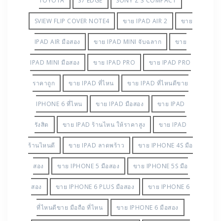
! จับฉลากได้ IPAD AIR ได้แถมมา จะขาย โทร