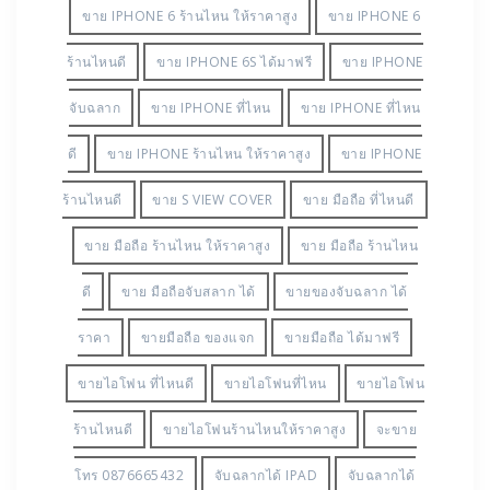
0876665432
2015
4S
BATT IPHONE เสื่อม
GEAR VR
IPAD AIR
IPAD AIR ทุกรุ่น ทั้งมือ 1 มือ 2
ราคาสูงไอโฟน 5 ไอโฟน 5 เอส
IPAD AIR ได้แถมมา
จาก รถ BMW
IPAD MINI
IPAD PRO
IPAD PRO
ซื้อ
IPAD WIFI 16GB ม.รังสิต
IPAD WIFI 16GB
ลาดพร้าว
IPHONE 6
IPHONE 6S
IPHONE 6S
PLUS
IPHONE 6S PLUS ออกแล้ว
IPHONE6 PLUS
IPHONE6 PLUS ได้แถมมา จาก คอนโด IDEO 115
IPHONESE
S VIEW COVER แท้
S6EDGEPLUS
TOYOTA
S7 EDGE
SONY Z 3 COMPACT