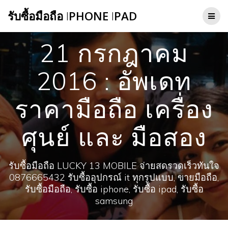
Skip
รับซื้อมือถือ
I
PHONE
I
PAD
to
content
21 กรกฎาคม
2016 : อัพเดท
ราคามือถือ เครื่อง
ศุนย์ และ มือสอง
รับซื้อมือถือ LUCKY 13 MOBILE จ่ายสดรวดเร็วทันใจ
0876665432 รับซื้ออุปกรณ์ it ทุกรูปแบบ, ขายมือถือ,
รับซื้อมือถือ, รับซื้อ iphone, รับซื้อ ipad, รับซื้อ
samsung