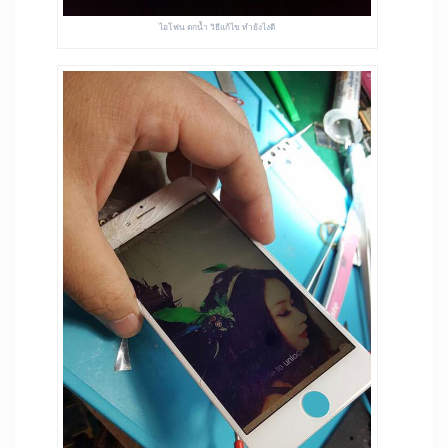
ไอโฟน ตกน้ำ วิธีแก้ไข ทำยังไงดี