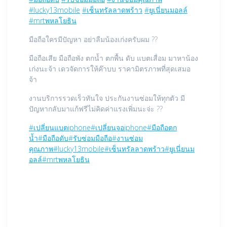
#
lucky13mobile
#
เซ็นทรัลลาดพร้าว
#
ยูเนี่ยนมอลล์
#
mrtพหลโยธิน
มือถือใครมีปัญหา อย่าลืมน้องเก่งครับผม
?
?
มือถือเสีย มือถือพัง ตกน้ำ ตกพื้น ดับ แบตเสื่อม มาหาน้อง
เก่งนะจ้า เดวจัดการให้ค๊าบบ ราคามิตรภาพที่สุดเสมอ
จ้า
งานบริการรวดเร็วทันใจ ประกันงานซ่อมให้ทุกตัว มี
ปัญหากลับมาแก้ฟรีไม่คิดค่าแรงเพิ่มนะจ่ะ
?
?
#
เปลี่ยนแบตiphone
#
เปลี่ยนจอiphone
#
มือถือตก
น้ำ
#
มือถือดับ
#
รับซ่อมมือถือ
#
งานซ่อม
คุณภาพ
#
lucky13mobile
#
เซ็นทรัลลาดพร้าว
#
ยูเนี่ยนม
อลล์
#
mrtพหลโยธิน