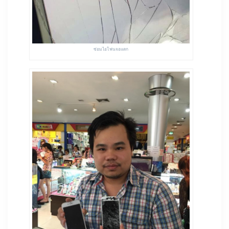
ซ่อมไอโฟนจอแตก