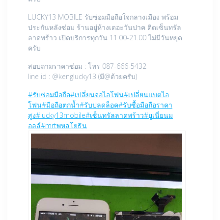
LUCKY13 MOBILE รับซ่อมมือถือใจกลางเมือง พร้อม
ประกันหลังซ่อม ร้านอยู่ห้างเดอะวันปาค ติดเซ็นทรัล
ลาดพร้าว เปิดบริการทุกวัน 11.00-21.00 ไม่มีวันหยุด
ครับ
สอบถามราคาซ่อม : โทร 087-666-5432
line id : @kenglucky13 (มี@ด้วยครับ)
#
รับซ่อมมือถือ
#
เปลี่ยนจอไอโฟน
#
เปลี่ยนแบตไอ
โฟน
#
มือถือตกน้ำ
#
รับปลดล็อค
#
รับซื้อมือถือราคา
สูง
#
lucky13mobile
#
เซ็นทรัลลาดพร้าว
#
ยูเนี่ยนม
อลล์
#
mrtพหลโยธิน