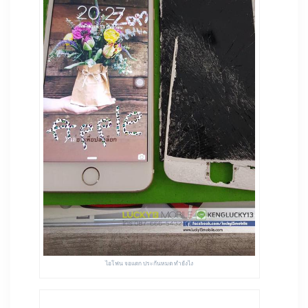
ไอโฟน จอแตก ประกันหมด ทำยังไง