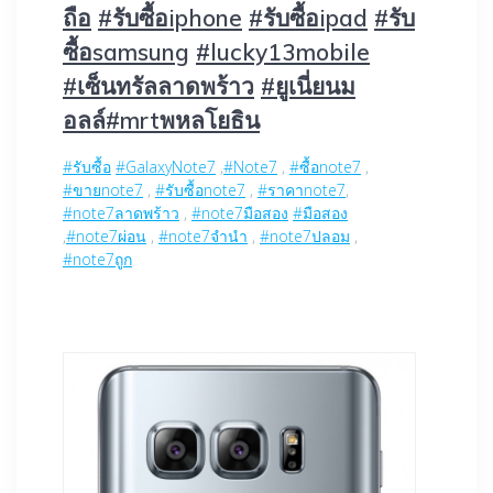
ถือ‬
‪#‎
รับซื้อiphone‬
‪#‎
รับซื้อipad‬
‪#‎
รับ
ซื้อsamsung‬
‪#‎
lucky13mobile‬
‪#‎
เซ็นทรัลลาดพร้าว‬
‪#‎
ยูเนี่ยนม
อลล์‬
‪#‎
mrtพหลโยธิน‬
‪#‎
รับซื้อ‬
‪#‎
GalaxyNote7‬
,
‪#‎
Note7‬
,
‪#‎
ซื้อnote7‬
,
‪#‎
ขายnote7‬
,
‪#‎
รับซื้อnote7‬
,
‪#‎
ราคาnote7‬
,
‪#‎
note7ลาดพร้าว‬
,
‪#‎
note7มือสอง‬
‪#‎
มือสอง‬
,
‪#‎
note7ผ่อน‬
,
‪#‎
note7จำนำ‬
,
‪#‎
note7ปลอม‬
,
‪#‎
note7ถูก‬