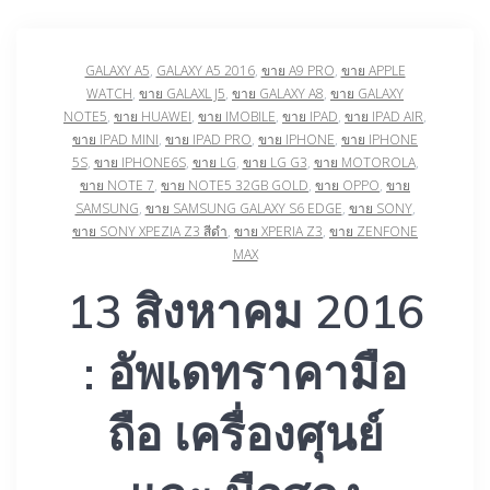
GALAXY A5
,
GALAXY A5 2016
,
ขาย A9 PRO
,
ขาย APPLE
WATCH
,
ขาย GALAXL J5
,
ขาย GALAXY A8
,
ขาย GALAXY
NOTE5
,
ขาย HUAWEI
,
ขาย IMOBILE
,
ขาย IPAD
,
ขาย IPAD AIR
,
ขาย IPAD MINI
,
ขาย IPAD PRO
,
ขาย IPHONE
,
ขาย IPHONE
5S
,
ขาย ‎IPHONE6S‬‪
,
ขาย LG
,
ขาย LG G3
,
ขาย MOTOROLA
,
ขาย NOTE 7
,
ขาย NOTE5 32GB GOLD
,
ขาย OPPO
,
ขาย
SAMSUNG
,
ขาย SAMSUNG GALAXY S6 EDGE
,
ขาย SONY
,
ขาย SONY XPEZIA Z3 สีดำ
,
ขาย XPERIA Z3
,
ขาย ZENFONE
MAX
13 สิงหาคม 2016
: อัพเดทราคามือ
ถือ เครื่องศุนย์