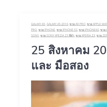
GALAXY A5
,
GALAXY A5 2016
,
ขาย A9 PRO
,
ขาย APPLE WA
PRO
,
ขาย IPHONE
,
ขาย IPHONE 5S
,
ขาย ‎IPHONE6S‬‪
,
ขาย 
SONY
,
ขาย SONY XPEZIA Z3 สีดำ
,
ขาย XPERIA Z3
,
ขาย ZE
25 สิงหาคม 201
และ มือสอง