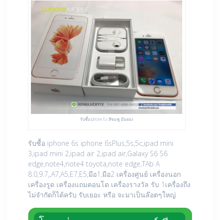
รับซื้อ iphone 6s สีชมพู มือสอง
รับซื้อ iphone 6s iphone 6sPlus,5s,5c,ipad mini
3,ipad mini 2,ipad air 2,ipad air,Galaxy S6 S6
edge,note4,note4 toyota,note edge,TAb A
8.0,9.7,,A7,A5,E7,E5,มือ1,มือ2 เครื่องศูนย์ เครื่องนอก
เครื่องรูด เครื่องแถมคอนโด เครื่องรางวัล รับ 1เครื่องถึง
ไม่จำกัดก็ได้ครับ รับเยอะ หรือ จะมาเป็นล๊อตๆใหญ่