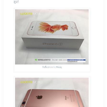
สูง!!
รับซื้อ iphone 6s สีชมพู