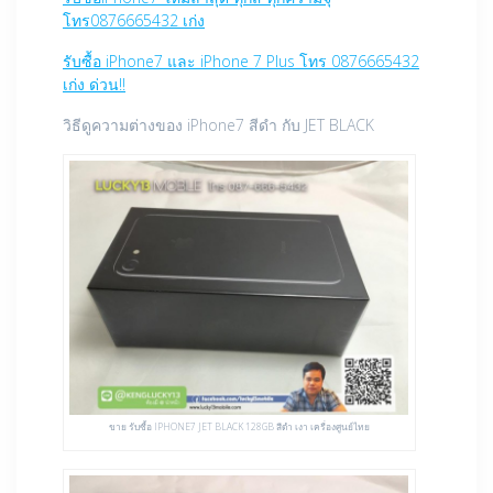
โทร0876665432 เก่ง
รับซื้อ iPhone7 และ iPhone 7 Plus โทร 0876665432
เก่ง ด่วน!!
วิธีดูความต่างของ iPhone7 สีดำ กับ JET BLACK
ขาย รับซื้อ IPHONE7 JET BLACK 128GB สีดำ เงา เครื่องศูนย์ไทย