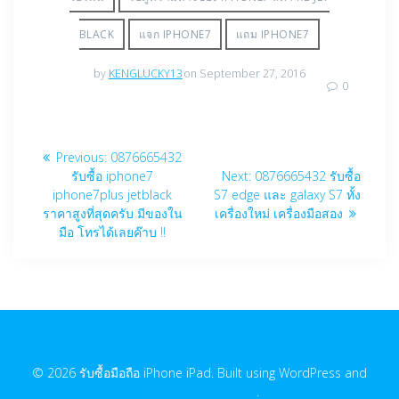
BLACK
แจก IPHONE7
แถม IPHONE7
by
KENGLUCKY13
on September 27, 2016
0
Post
Previous
Previous:
0876665432
navigation
post:
Next
รับซื้อ iphone7
Next:
0876665432 รับซื้อ
post:
iphone7plus jetblack
S7 edge และ galaxy S7 ทั้ง
ราคาสูงที่สุดครับ มีของใน
เครื่องใหม่ เครื่องมือสอง
มือ โทรได้เลยค๊าบ !!
© 2026 รับซื้อมือถือ iPhone iPad. Built using WordPress and
EmpowerWP Theme
.