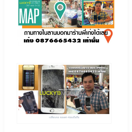
เปลี่ยนจอ-จอแตก-ซ่อมมือถือ