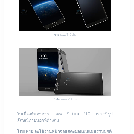
ขาย huawei P10 plus
รับซื้อ huawei P10 plus
ในเบื้องต้นคาดว่า Huawei P10 และ P10 Plus จะมีรูป
ลักษณ์ภายนอกที่ต่างกัน
โดย P10 จะใช้งานหน้าจอแสดงผลแบบแบนราบปกติ