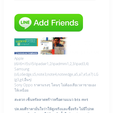
Apple
(i6/i6+/i5s/i5/ipadair1,2/ipadmini1,2,3/ipad3,4)
Samsung
(s6,s6edge,s5,note3,note4,noteedge,a5,a7,e5,e7) LG
(g3,g4,อื่นๆ)
Sony Oppo ราคาแรงๆ โดนๆ ไม่ต้องเสียเวลาขายเอง
ให้เหนื่อย
สะดวก เซ็นทรัลลาดพร้าวหรือตามแนว bts mrt
ปล.ผมตีราคามั่นใจว่าให้สูงจริงและซื้อจริง ไม่มีไปกด