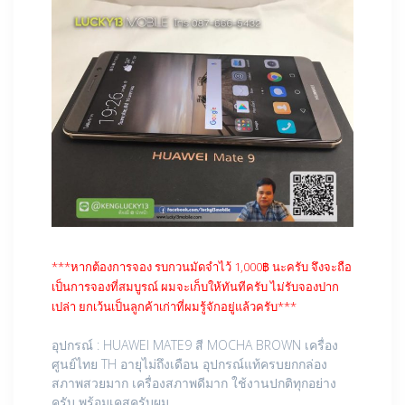
***หากต้องการจอง รบกวนมัดจำไว้ 1,000฿ นะครับ จึงจะถือ
เป็นการจองที่สมบูรณ์ ผมจะเก็บให้ทันทีครับ ไม่รับจองปาก
เปล่า ยกเว้นเป็นลูกค้าเก่าที่ผมรู้จักอยู่แล้วครับ***
อุปกรณ์ : HUAWEI MATE9 สี MOCHA BROWN เครื่อง
ศูนย์ไทย TH อายุไม่ถึงเดือน อุปกรณ์แท้ครบยกกล่อง
สภาพสวยมาก เครื่องสภาพดีมาก ใช้งานปกติทุกอย่าง
ครับ พร้อมเคสครับผม