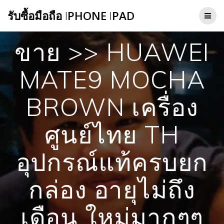
Skip
รับซื้อมือถือ
I
PHONE
I
PAD
to
content
ขาย >> HUAWEI
MATE9 MOCHA
BROWN เครื่อง
ศูนย์ไทย TH
อุปกรณ์แท้ครบยก
กล่อง อายุไม่ถึง
เดือน ใหม่มากๆๆ