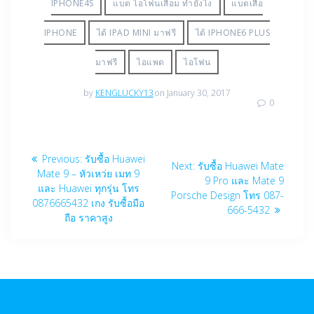
IPHONE4S
แบต ไอโฟนเสื่อม ทำยังไง
แบตเสื่อ
IPHONE
ได้ IPAD MINI มาฟรี
ได้ IPHONE6 PLUS
มาฟรี
ไอแพด
ไอโฟน
by
KENGLUCKY13
on January 30, 2017
0
Post
Previous
Previous:
รับซื้อ Huawei
Next
Next:
รับซื้อ Huawei Mate
navigation
post:
Mate 9 – หัวเหว่ย เมท 9
post:
9 Pro และ Mate 9
และ Huawei ทุกรุ่น โทร
Porsche Design โทร 087-
0876665432 เกง รับซื้อมือ
666-5432
ถือ ราคาสูง