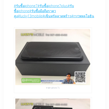
#
รับซื้อiphone7
#
รับซื้อiphone7plus
#
รับ
ซื้อiphone
#
รับซื้อมือถือราคา
สูง
#
lucky13mobile
#
เซ็นทรัลลาดพร้าว
#
mrtพหลโยธิน
ราคา iphone 7s