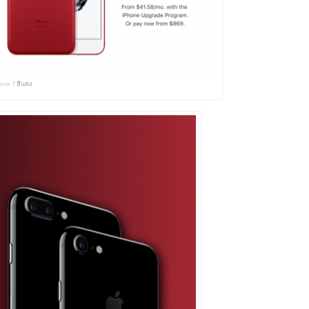
one 7 สีแดง