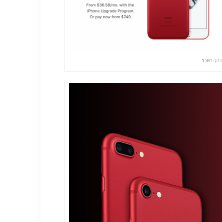
ราคา iph