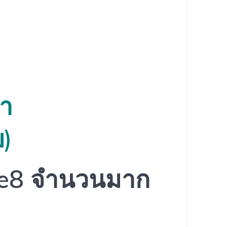
่า
บ)
te8 จำนวนมาก