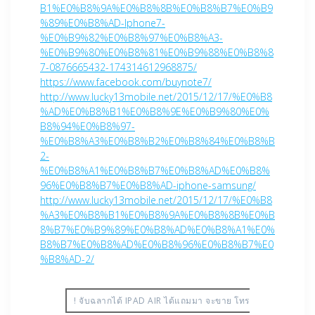
B1%E0%B8%9A%E0%B8%8B%E0%B8%B7%E0%B9
%89%E0%B8%AD-Iphone7-
%E0%B9%82%E0%B8%97%E0%B8%A3-
%E0%B9%80%E0%B8%81%E0%B9%88%E0%B8%8
7-0876665432-174314612968875/
https://www.facebook.com/buynote7/
http://www.lucky13mobile.net/2015/12/17/%E0%B8
%AD%E0%B8%B1%E0%B8%9E%E0%B9%80%E0%
B8%94%E0%B8%97-
%E0%B8%A3%E0%B8%B2%E0%B8%84%E0%B8%B
2-
%E0%B8%A1%E0%B8%B7%E0%B8%AD%E0%B8%
96%E0%B8%B7%E0%B8%AD-iphone-samsung/
http://www.lucky13mobile.net/2015/12/17/%E0%B8
%A3%E0%B8%B1%E0%B8%9A%E0%B8%8B%E0%B
8%B7%E0%B9%89%E0%B8%AD%E0%B8%A1%E0%
B8%B7%E0%B8%AD%E0%B8%96%E0%B8%B7%E0
%B8%AD-2/
! จับฉลากได้ IPAD AIR ได้แถมมา จะขาย โทร