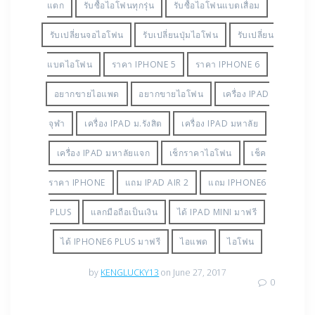
แตก
รับซื้อไอโฟนทุกรุ่น
รับซื้อไอโฟนแบตเสื่อม
รับเปลี่ยนจอไอโฟน
รับเปลี่ยนปุ่มไอโฟน
รับเปลี่ยน
แบตไอโฟน
ราคา IPHONE 5
ราคา IPHONE 6
อยากขายไอแพด
อยากขายไอโฟน
เครื่อง IPAD
จุฬา
เครื่อง IPAD ม.รังสิต
เครื่อง IPAD มหาลัย
เครื่อง IPAD มหาลัยแจก
เช็กราคาไอโฟน
เช็ค
ราคา IPHONE
แถม IPAD AIR 2
แถม IPHONE6
PLUS
แลกมือถือเป็นเงิน
ได้ IPAD MINI มาฟรี
ได้ IPHONE6 PLUS มาฟรี
ไอแพด
ไอโฟน
by
KENGLUCKY13
on June 27, 2017
0