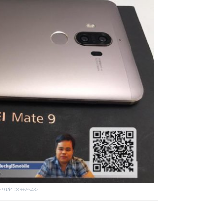
 9 เก่ง 0876665432