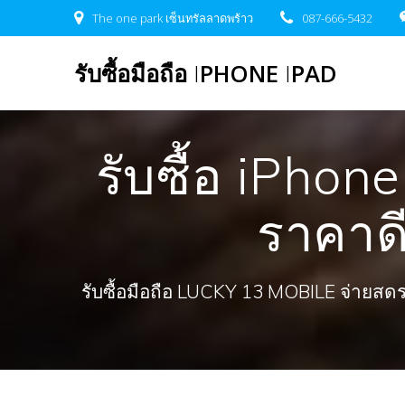
Skip
The one park เซ็นทรัลลาดพร้าว
087-666-5432
to
content
รับซื้อมือถือ
I
PHONE
I
PAD
รับซื้อ iPhon
ราคาด
รับซื้อมือถือ LUCKY 13 MOBILE จ่ายสดรวดเ