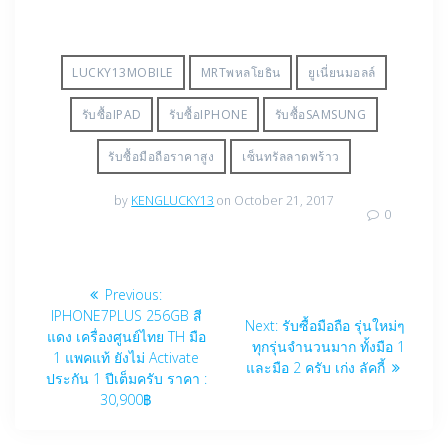
LUCKY13MOBILE‬‪
MRTพหลโยธิน
ยูเนี่ยนมอลล์
รับซื้อIPAD
รับซื้อIPHONE
รับซื้อSAMSUNG
รับซื้อมือถือราคาสูง‬‪
เซ็นทรัลลาดพร้าว
by
KENGLUCKY13
on October 21, 2017
0
Post
Previous
Previous:
navigation
post:
IPHONE7PLUS 256GB สี
Next
Next:
รับซื้อมือถือ รุ่นใหม่ๆ
แดง เครื่องศูนย์ไทย TH มือ
post:
ทุกรุ่นจำนวนมาก ทั้งมือ 1
1 แพคแท้ ยังไม่ Activate
และมือ 2 ครับ เก่ง ลัคกี้
ประกัน 1 ปีเต็มครับ ราคา :
30,900฿