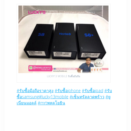
LUCKY13 MOBILE รับซื้อมือถือ
#
รับซื้อมือถือราคาสูง
#
รับซื้อiphone
#
รับซื้อipad
#
รับ
ซื้อsamsung
#
lucky13mobile
#
เซ็นทรัลลาดพร้าว
#
ยู
เนี่ยนมอลล์
#
mrtพหลโยธิน