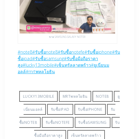
ขาย SAMSUNG GALAXY NOTE8
#
note8
#
รับซื้อnote8
#
รับซื้อnotefe
#
รับซื้อiphone
#
รับ
ซื้อipad
#
รับซื้อsamsung
#
รับซื้อมือถือราคา
สูง
#
lucky13mobile
#
เซ็นทรัลลาดพร้าว
#
ยูเนี่ยนม
อลล์
#
mrtพหลโยธิน
LUCKY13MOBILE‬‪
MRTพหลโยธิน
NOTE8
ยู
เนี่ยนมอลล์
รับซื้อIPAD
รับซื้อIPHONE
รับ
ซื้อNOTE8
รับซื้อNOTEFE
รับซื้อSAMSUNG
รับ
ซื้อมือถือราคาสูง‬‪
เซ็นทรัลลาดพร้าว