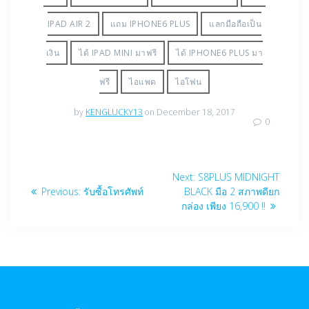
IPAD AIR 2
แถม IPHONE6 PLUS
แลกมือถือเป็น
เงิน
ได้ IPAD MINI มาฟรี
ได้ IPHONE6 PLUS มา
ฟรี
ไอแพด
ไอโฟน
by
KENGLUCKY13
on December 18, 2017
0
Post
Next
Next:
S8PLUS MIDNIGHT
navigation
Previous
post:
Previous:
รับซื้อโทรศัพท์
BLACK มือ 2 สภาพดียก
post:
กล่อง เพียง 16,900 !!