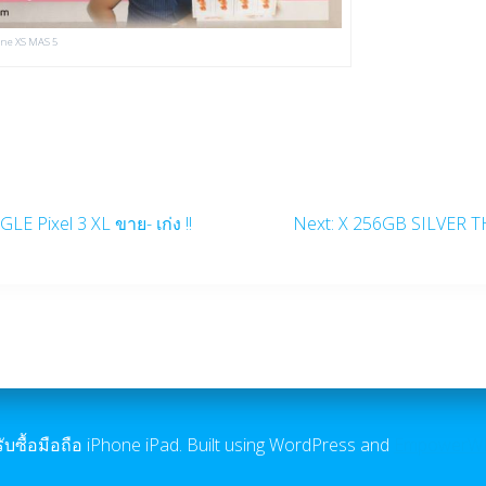
hone XS MAS 5
Next
E Pixel 3 XL ขาย- เก่ง !!
Next:
X 256GB SILVER T
post:
ับซื้อมือถือ iPhone iPad. Built using WordPress and
EmpowerW