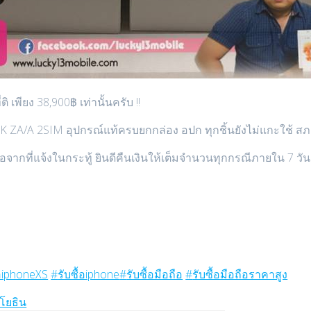
พียง 38,900฿ เท่านั้นครับ !!
/A 2SIM อุปกรณ์แท้ครบยกกล่อง อปก ทุกชิ้นยังไม่แกะใช้ สภาพงา
อจากที่แจ้งในกระทู้ ยินดีคืนเงินให้เต็มจำนวนทุกกรณีภายใน 7 วั
!
้อiphoneXS
#
รับซื้อiphone
#
รับซื้อมือถือ
#
รับซื้อมือถือราคาสูง
โยธิน