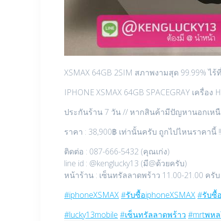
XSMAX 64GB 2SIM สภาพงามสุด 99.99% ไร้ที่ติ เ
IPHONE XSMAX 64GB SPACEGRAY เครื่อง HK ZA
ประกันร้าน 7 วัน // หากสินค้ามีปัญหานอกเหนื
ราคา : 38,900฿ เท่านั้นครับ ถูกไปไหนราคานี้ !
ติดต่อ : 087-666-5432 (คุณเก่ง)
line id : @kenglucky13 (มี@ด้วยครับ)
หน้าร้าน : เซ็นทรัลลาดพร้าว 11.00-21.00 ครับ
#
iphoneXSMAX
#
รับซื้อiphoneXSMAX
#
รับซื
#
lucky13mobile
#
เซ็นทรัลลาดพร้าว
#
mrtพหล