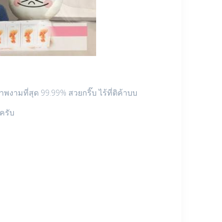
มที่สุด 99.99% สวยกริ๊บ ไร้ที่ติค้าบบ
นครับ