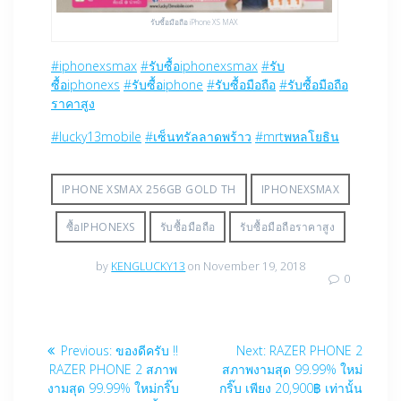
รับซื้อมือถือ iPhone XS MAX
#
iphonexsmax
#
รับซื้อiphonexsmax
#
รับ
ซื้อiphonexs
#
รับซื้อiphone
#
รับซื้อมือถือ
#
รับซื้อมือถือ
ราคาสูง
#
lucky13mobile
#
เซ็นทรัลลาดพร้าว
#
mrtพหลโยธิน
IPHONE XSMAX 256GB GOLD TH
IPHONEXSMAX
ซื้อIPHONEXS
รับซื้อมือถือ
รับซื้อมือถือราคาสูง‬‪
by
KENGLUCKY13
on November 19, 2018
0
Post
Previous
Next
Previous:
ของดีครับ !!
Next:
RAZER PHONE 2
navigation
post:
post:
RAZER PHONE 2 สภาพ
สภาพงามสุด 99.99% ใหม่
งามสุด 99.99% ใหม่กริ๊บ
กริ๊บ เพียง 20,900฿ เท่านั้น