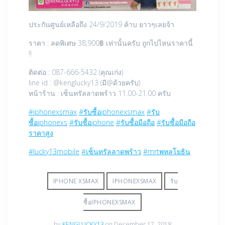
ประกันศูนย์เหลือถึง 24/9/2019 ค้าบ ยาวๆเลยจ้า
ราคา : ลดพิเศษ 38,900฿ เท่านั้นครับ ถูกไปไหนราคานี้
!!
ติดต่อ : 087-666-5432 (คุณเก่ง)
line id : @kenglucky13 (มี@ด้วยครับ)
หน้าร้าน : เซ็นทรัลลาดพร้าว 11.00-21.00 ครับ
#iphonexsmax
#รับซื้อiphonexsmax
#รับ
ซื้อiphonexs
#รับซื้อiphone
#รับซื้อมือถือ
#รับซื้อมือถือ
ราคาสูง
#lucky13mobile
#เซ็นทรัลลาดพร้าว
#mrtพหลโยธิน
IPHONE XSMAX
IPHONEXSMAX
รับ
ซื้อIPHONEXSMAX
by
KENGLUCKY13
on December 17, 2018