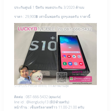
ประกันศูนย์ 1 ปีครับ หมดประกัน 3/2020 ค้าบบ
ราคา : 29,900฿ เท่านั้นพอครับ ถูกๆเลยครับ ราคานี้
S10PLUS PRISM WHITE TH สภาพงามสุด
ติดต่อ : 087-666-5432 (คุณเก่ง)
line id : @kenglucky13 (มี@ด้วยครับ)
หน้าร้าน : เซ็นทรัลลาดพร้าว 11.00-21.00 ครับ