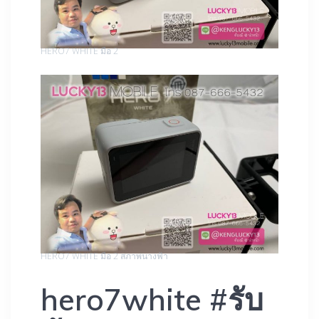
HERO7 WHITE มือ 2
HERO7 WHITE มือ 2 สภาพนางฟ้า
hero7white #รับ