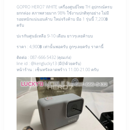
GOPRO HERO7 WHITE เครื่องศูนย์ไทย TH อุปกรณ์ครบ
ยกกล่อง สภาพสวยมาก 98% ใช้งานปกติทุกอย่าง ไม่มี
รอยหนักแน่นอนค้าบ ใหม่จริงค้าบ มือ 1 รุ่นนี้ 7,200฿
ครับ
ปะรกันศูนย์เหลือ 9-10 เดือน ยาวๆเลยค้าบบ
ราคา : 4,900฿ เท่านั้นพอครับ ถูกๆเลยครับ ราคานี้
ติดต่อ : 087-666-5432 (คุณเก่ง)
line id : @kenglucky13 (มี@ด้วยครับ)
หน้าร้าน : เซ็นทรัลลาดพร้าว 11.00-21.00 ครับ