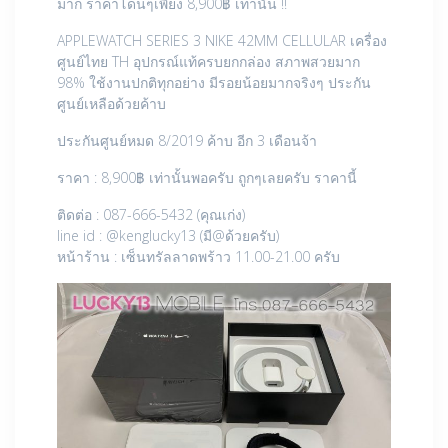
มาก ราคาโดนๆเพียง 8,900฿ เท่านั้น !!
APPLEWATCH SERIES 3 NIKE 42MM CELLULAR เครื่อง
ศูนย์ไทย TH อุปกรณ์แท้ครบยกกล่อง สภาพสวยมาก
98% ใช้งานปกติทุกอย่าง มีรอยน้อยมากจริงๆ ประกัน
ศูนย์เหลือด้วยค้าบ
ประกันศูนย์หมด 8/2019 ค้าบ อีก 3 เดือนจ้า
ราคา : 8,900฿ เท่านั้นพอครับ ถูกๆเลยครับ ราคานี้
ติดต่อ : 087-666-5432 (คุณเก่ง)
line id : @kenglucky13 (มี@ด้วยครับ)
หน้าร้าน : เซ็นทรัลลาดพร้าว 11.00-21.00 ครับ