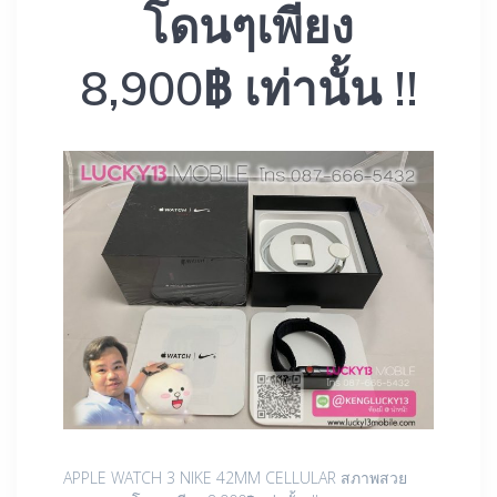
โดนๆเพียง
8,900฿ เท่านั้น !!
APPLE WATCH 3 NIKE 42MM CELLULAR สภาพสวย