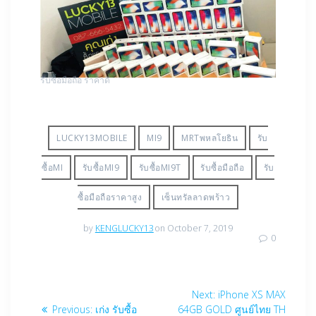
รับซื้อมือถือ ราคาดี
LUCKY13MOBILE
MI9
MRTพหลโยธิน
รับ
ซื้อMI
รับซื้อMI9
รับซื้อMI9T
รับซื้อมือถือ
รับ
ซื้อมือถือราคาสูง
เซ็นทรัลลาดพร้าว
by
KENGLUCKY13
on October 7, 2019
0
Post
Next
Next:
iPhone XS MAX
Previous
post:
Previous:
เก่ง รับซื้อ
64GB GOLD ศูนย์ไทย TH