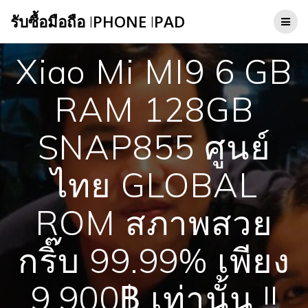
Skip
รับซื้อมือถือ
I
PHONE
I
PAD
to
content
Xiao Mi MI9 6 GB
RAM 128GB
SNAP855 ศูนย์
ไทย GLOBAL
ROM สภาพสวย
กริ๊บ 99.99% เพียง
9,900฿ เท่านั้น !!