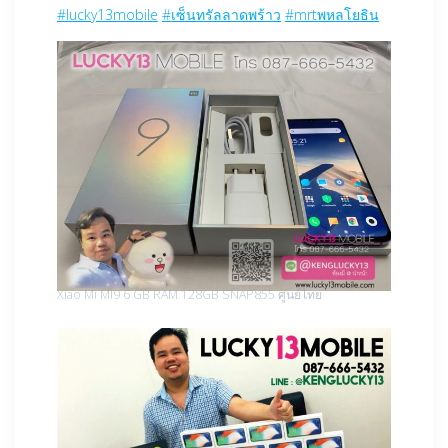
#lucky13mobile
#เซ็นทรัลลาดพร้าว
#mrtพหลโยธิน
Xiao Mi MI9 6 GB RAM 128GB SNAP855 ศูนย์ไทย