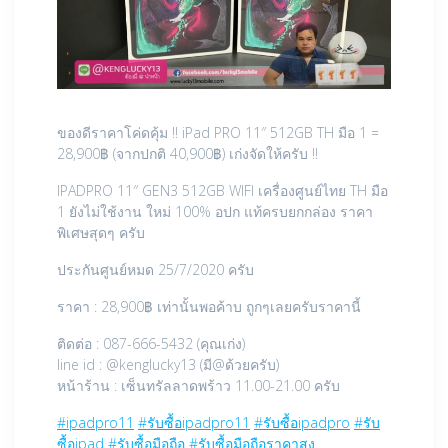
ของดีราคาโค่ดคุ้ม !! iPad PRO 11″ 512GB TH มือ 1 =
28,900฿ (จากปกติ 40,900฿) เก่งจัดให้ครับ !!
IPADPRO 11″ GEN3 512GB WIFI เครื่องศูนย์ไทย TH มือ
1 ยังไม่ใช้งาน ใหม่ 100% อปก แท้ครบยกกล่อง ราคา
พิเศษสุดๆ ครับ
ประกันศูนย์หมด 25/7/2020 ครับ
ราคา : 28,900฿ เท่านั้นพอค้าบ ถูกๆเลยครับราคานี้
ติดต่อ : 087-666-5432 (คุณเก่ง)
line id : @kenglucky13 (มี@ด้วยครับ)
หน้าร้าน : เซ็นทรัลลาดพร้าว 11.00-21.00 ครับ
#ipadpro11
#รับซื้อipadpro11
#รับซื้อipadpro
#รับ
ซื้อipad
#รับซื้อมือถือ
#รับซื้อมือถือราคาสูง