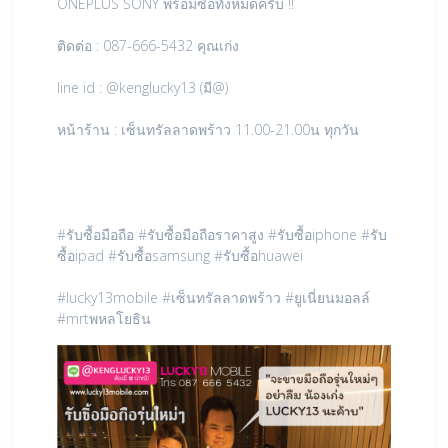
ONEPLUS SONY พร้อมซื้อทั้งหมดครับ !!
ติดต่อ : 087-666-5432 คุณเก่ง
line id : @kenglucky13 (มี@)
หน้าร้าน : เซ็นทรัลลาดพร้าว 11.00-21.00น ทุกวัน
#รับซื้อมือถือ #รับซื้อมือถือราคาสูง #รับซื้อiphone #รับ
ซื้อipad #รับซื้อsamsung #รับซื้อhuawei
#lucky13mobile #เซ็นทรัลลาดพร้าว #ยูเนี่ยนมอลล์
#mrtพหลโยธิน