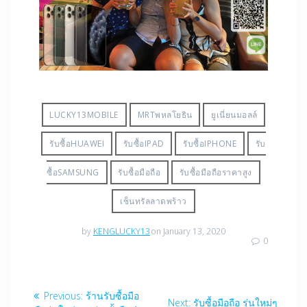
LUCKY13MOBILE
MRTพหลโยธิน
ยูเนี่ยนมอลล์
รับซื้อHUAWEI
รับซื้อIPAD
รับซื้อIPHONE
รับ
ซื้อSAMSUNG
รับซื้อมือถือ
รับซื้อมือถือราคาสูง
เซ็นทรัลลาดพร้าว
by
KENGLUCKY13
on January 13, 2020
0
Post
Previous
Previous:
ร้านรับซื้อมือ
Next
Next:
รับซื้อมือถือ รุ่นใหม่ๆ