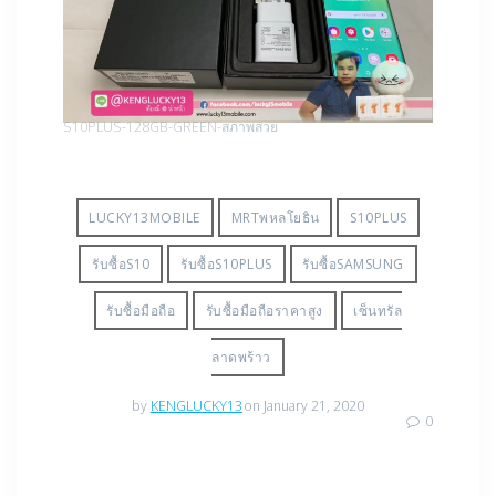
S10PLUS-128GB-GREEN-สภาพสวย
LUCKY13MOBILE
MRTพหลโยธิน
S10PLUS
รับซื้อS10
รับซื้อS10PLUS
รับซื้อSAMSUNG
รับซื้อมือถือ
รับซื้อมือถือราคาสูง
เซ็นทรัล
ลาดพร้าว
by
KENGLUCKY13
on January 21, 2020
0