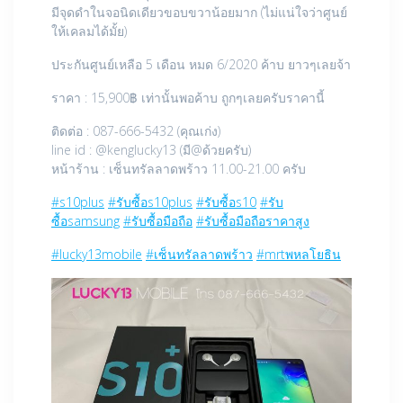
มีจุดดำในจอนิดเดียวขอบขวาน้อยมาก (ไม่แน่ใจว่าศูนย์
ให้เคลมได้มั้ย)
ประกันศูนย์เหลือ 5 เดือน หมด 6/2020 ค้าบ ยาวๆเลยจ้า
ราคา : 15,900฿ เท่านั้นพอค้าบ ถูกๆเลยครับราคานี้
ติดต่อ : 087-666-5432 (คุณเก่ง)
line id : @kenglucky13 (มี@ด้วยครับ)
หน้าร้าน : เซ็นทรัลลาดพร้าว 11.00-21.00 ครับ
#s10plus
#รับซื้อs10plus
#รับซื้อs10
#รับ
ซื้อsamsung
#รับซื้อมือถือ
#รับซื้อมือถือราคาสูง
#lucky13mobile
#เซ็นทรัลลาดพร้าว
#mrtพหลโยธิน