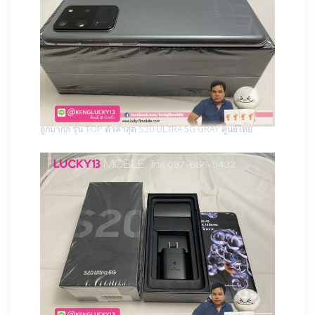
ถูกมากก รุ่น TOP ตัวล่าสุด S20 ULTRA 5G GRAY ศูนย์ไทย