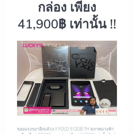
กล่อง เพียง
41,900฿ เท่านั้น !!
ของแรงๆมาอีกแล้วว !! FOLD 512GB TH สภาพนางฟ้า