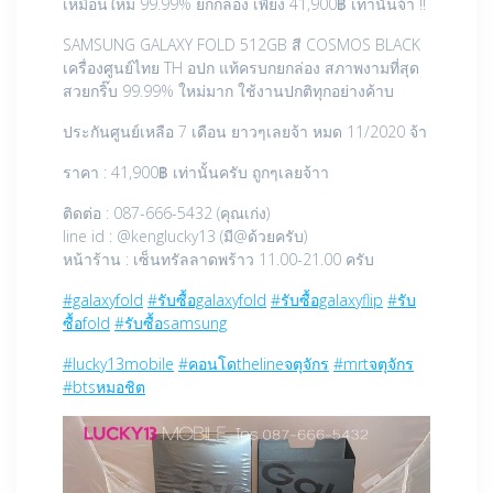
เหมือนใหม่ 99.99% ยกกล่อง เพียง 41,900฿ เท่านั้นจ้า !!
SAMSUNG GALAXY FOLD 512GB สี COSMOS BLACK
เครื่องศูนย์ไทย TH อปก แท้ครบกยกล่อง สภาพงามที่สุด
สวยกริ๊บ 99.99% ใหม่มาก ใช้งานปกติทุกอย่างค้าบ
ประกันศูนย์เหลือ 7 เดือน ยาวๆเลยจ้า หมด 11/2020 จ้า
ราคา : 41,900฿ เท่านั้นครับ ถูกๆเลยจ้าา
ติดต่อ : 087-666-5432 (คุณเก่ง)
line id : @kenglucky13 (มี@ด้วยครับ)
หน้าร้าน : เซ็นทรัลลาดพร้าว 11.00-21.00 ครับ
#galaxyfold
#รับซื้อgalaxyfold
#รับซื้อgalaxyflip
#รับ
ซื้อfold
#รับซื้อsamsung
#lucky13mobile
#คอนโดthelineจตุจักร
#mrtจตุจักร
#btsหมอชิต