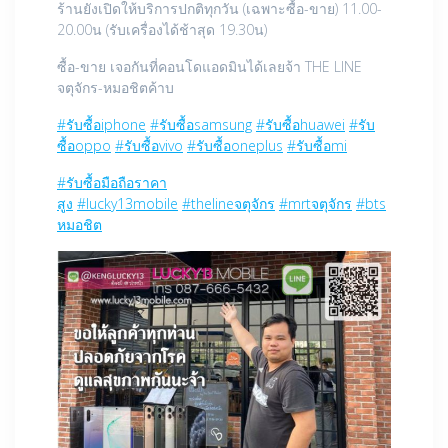
ร้านยังเปิดให้บริการปกติทุกวัน (เฉพาะซื้อ-ขาย) 11.00-
20.00น (รับเครื่องได้ช้าสุด 19.30น)
ซื้อ-ขาย เจอกันที่คอนโดแอดมินได้เลยจ้า THE LINE
จตุจักร-หมอชิตค้าบ
#รับซื้อiphone
#รับซื้อsamsung
#รับซื้อhuawei
#รับ
ซื้อoppo
#รับซื้อvivo
#รับซื้อoneplus
#รับซื้อmi
#รับซื้อมือถือราคา
สูง
#lucky13mobile
#thelineจตุจักร
#mrtจตุจักร
#bts
หมอชิต