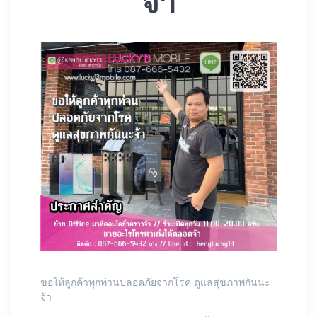
จ้า
ขอให้ลูกค้าทุกท่านปลอดภัยจากโรค ดูแลสุขภาพกันนะ
จ้า