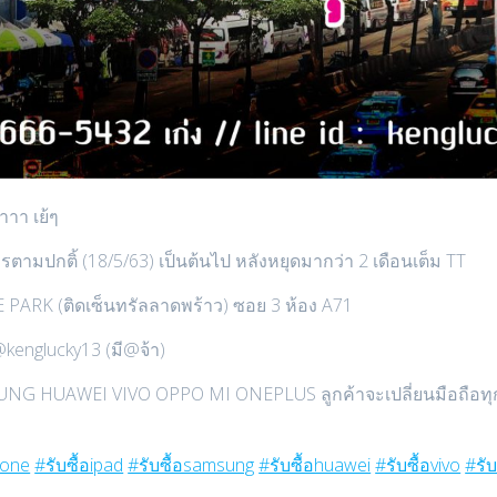
้าาา เย้ๆ
ามปกติ้ (18/5/63) เป็นต้นไป หลังหยุดมากว่า 2 เดือนเต็ม TT
NE PARK (ติดเซ็นทรัลลาดพร้าว) ซอย 3 ห้อง A71
: @kenglucky13 (มี@จ้า)
UNG HUAWEI VIVO OPPO MI ONEPLUS ลูกค้าจะเปลี่ยนมือถือทุกเดื
hone
#รับซื้อipad
#รับซื้อsamsung
#รับซื้อhuawei
#รับซื้อvivo
#รั