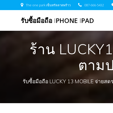
Skip
The one park เซ็นทรัลลาดพร้าว
087-666-5432
to
content
รับซื้อมือถือ
I
PHONE
I
PAD
ร้าน LUCKY1
ตามปก
รับซื้อมือถือ LUCKY 13 MOBILE จ่ายสดรวดเ