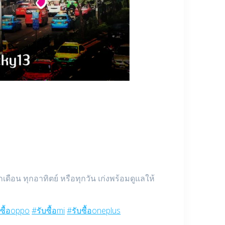
อน ทุกอาทิตย์ หรือทุกวัน เก่งพร้อมดูแลให้
บซื้อoppo
#รับซื้อmi
#รับซื้อoneplus