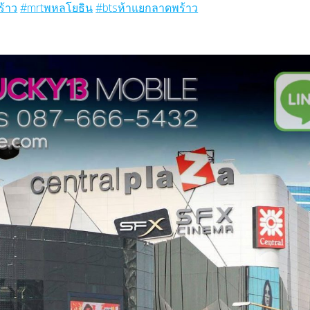
ร้าว
#mrtพหลโยธิน
#btsห้าแยกลาดพร้าว