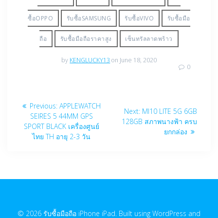
ซื้อOPPO
รับซื้อSAMSUNG
รับซื้อVIVO
รับซื้อมือ
ถือ
รับซื้อมือถือราคาสูง
เซ็นทรัลลาดพร้าว
by
KENGLUCKY13
on June 18, 2020
0
Post
Previous
Previous:
APPLEWATCH
Next
Next:
MI10 LITE 5G 6GB
navigation
post:
SEIRES 5 44MM GPS
post:
128GB สภาพนางฟ้า ครบ
SPORT BLACK เครื่องศูนย์
ยกกล่อง
ไทย TH อายุ 2-3 วัน
© 2026 รับซื้อมือถือ iPhone iPad. Built using WordPress and