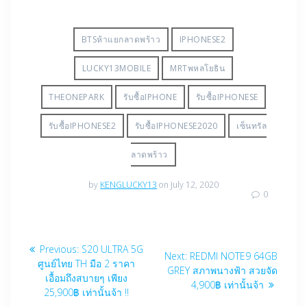
BTSห้าแยกลาดพร้าว
IPHONESE2
LUCKY13MOBILE
MRTพหลโยธิน
THEONEPARK
รับซื้อIPHONE
รับซื้อIPHONESE
รับซื้อIPHONESE2
รับซื้อIPHONESE2020
เซ็นทรัล
ลาดพร้าว
by
KENGLUCKY13
on July 12, 2020
0
Post
Previous
Previous:
S20 ULTRA 5G
Next
Next:
REDMI NOTE9 64GB
navigation
post:
ศูนย์ไทย TH มือ 2 ราคา
post:
GREY สภาพนางฟ้า สวยจัด
เอื้อมถึงสบายๆ เพียง
4,900฿ เท่านั้นจ้า
25,900฿ เท่านั้นจ้า !!