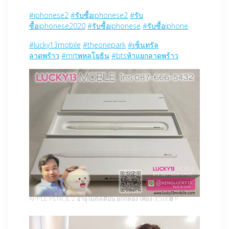
#iphonese2
#รับซื้อiphonese2
#รับ
ซื้อiphonese2020
#รับซื้อiphonese
#รับซื้อiphone
#lucky13mobile
#theonepark
#เซ็นทรัล
ลาดพร้าว
#mrtพหลโยธิน
#btsห้าแยกลาดพร้าว
APPLE PENCIL 2 อายุไม่ถึงเดือน ยกกล่อง เพียง 3,500฿ !!