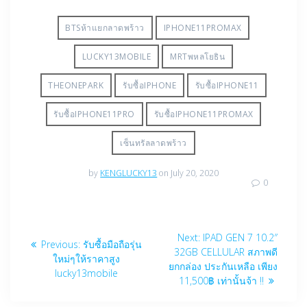
BTSห้าแยกลาดพร้าว
IPHONE11PROMAX
LUCKY13MOBILE
MRTพหลโยธิน
THEONEPARK
รับซื้อIPHONE
รับซื้อIPHONE11
รับซื้อIPHONE11PRO
รับซื้อIPHONE11PROMAX
เซ็นทรัลลาดพร้าว
by
KENGLUCKY13
on July 20, 2020
0
Post
Next
Next:
IPAD GEN 7 10.2″
Previous
Previous:
รับซื้อมือถือรุ่น
navigation
post:
32GB CELLULAR สภาพดี
post:
ใหม่ๆให้ราคาสูง
ยกกล่อง ประกันเหลือ เพียง
lucky13mobile
11,500฿ เท่านั้นจ้า !!