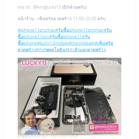
line id : @kenglucky13 (มี@ด้วยครับ)
หน้าร้าน : เซ็นทรัลลาดพร้าว 11.00-20.00 ครับ
#iphone11promax
#รับซื้อiphone11promax
#รับ
ซื้อiphone11pro
#รับซื้อiphone11
#รับ
ซื้อiphone
#lucky13mobile
#theonepark
#เซ็นทรัล
ลาดพร้าว
#mrtพหลโยธิน
#btsห้าแยกลาดพร้าว
ขายซาก IPHONE11PRO MAX 64GB