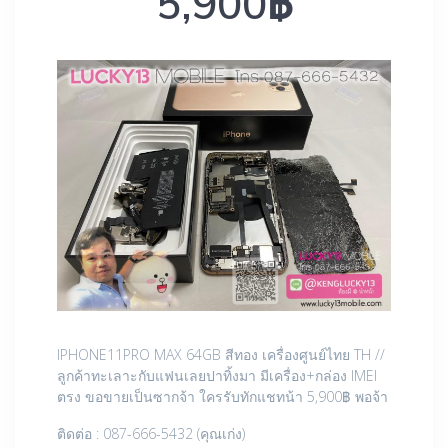
5,900฿
IPHONE11PRO MAX 64GB สีทอง เครื่องศูนย์ไทย TH //
ลูกค้าทะเลาะกับแฟนเลยปาทิ้งมา มีเครื่อง+กล่อง IMEI
ตรง ขอขายเป็นซากจ้า ใครรับทักแชทน้า 5,900฿ พอจ้า
ติดต่อ : 087-666-5432 (คุณเก่ง)