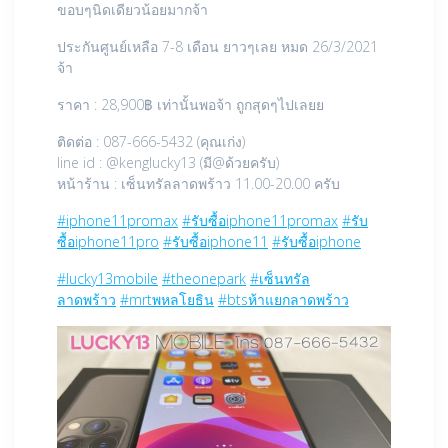
ขอบๆนิดเดียวน้อยมากจ้า
ประกันศูนย์เหลือ 7-8 เดือน ยาวๆเลย หมด 26/3/2021
จ้า
ราคา : 28,900฿ เท่านั้นพอจ้า ถูกสุดๆไปเลยย
ติดต่อ : 087-666-5432 (คุณเก่ง)
line id : @kenglucky13 (มี@ด้วยครับ)
หน้าร้าน : เซ็นทรัลลาดพร้าว 11.00-20.00 ครับ
#iphone11promax
#รับซื้อiphone11promax
#รับ
ซื้อiphone11pro
#รับซื้อiphone11
#รับซื้อiphone
#lucky13mobile
#theonepark
#เซ็นทรัล
ลาดพร้าว
#mrtพหลโยธิน
#btsห้าแยกลาดพร้าว