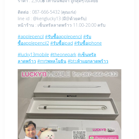
ราคา : 2,500฿ เท่านั้นพอจ้า ถูกสุดๆไปเลยย
ติดต่อ : 087-666-5432 (คุณเก่ง)
line id : @kenglucky13 (มี@ด้วยครับ)
หน้าร้าน : เซ็นทรัลลาดพร้าว 11.00-20.00 ครับ
#applepencil
#รับซื้อapplepencil
#รับ
ซื้อapplepencil2
#รับซื้อipad
#รับซื้อiphone
#lucky13mobile
#theonepark
#เซ็นทรัล
ลาดพร้าว
#mrtพหลโยธิน
#btsห้าแยกลาดพร้าว