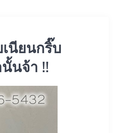
ียนกริ๊บ
้นจ้า !!