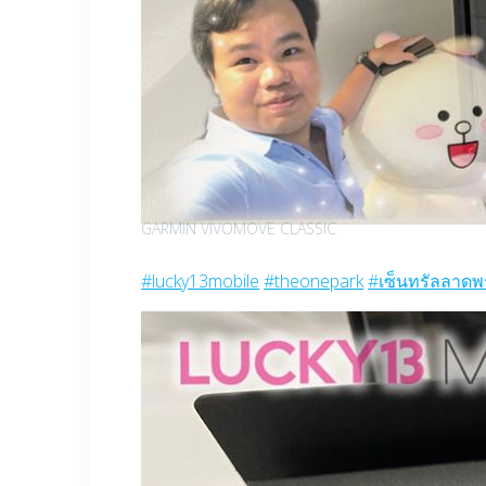
GARMIN VIVOMOVE CLASSIC
#lucky13mobile
#theonepark
#เซ็นทรัลลาดพ