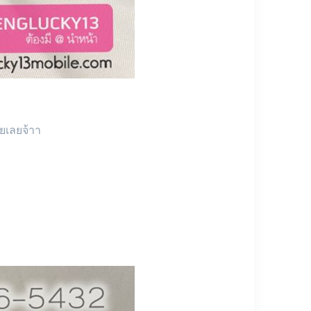
ยเลยจ้าา