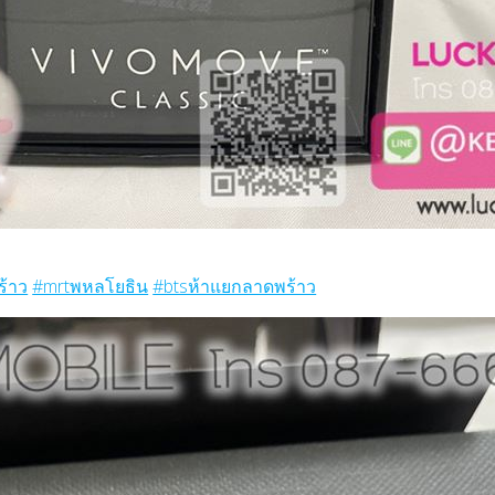
ร้าว
#mrtพหลโยธิน
#btsห้าแยกลาดพร้าว