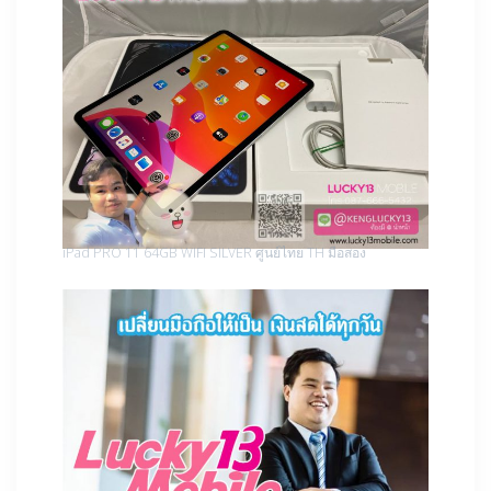
iPad PRO 11 64GB WIFI SILVER ศูนย์ไทย TH มือสอง