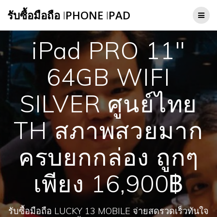
Skip
รับซื้อมือถือ
I
PHONE
I
PAD
to
content
iPad PRO 11″
64GB WIFI
SILVER ศูนย์ไทย
TH สภาพสวยมาก
ครบยกกล่อง ถูกๆ
เพียง 16,900฿
รับซื้อมือถือ LUCKY 13 MOBILE จ่ายสดรวดเร็วทันใจ