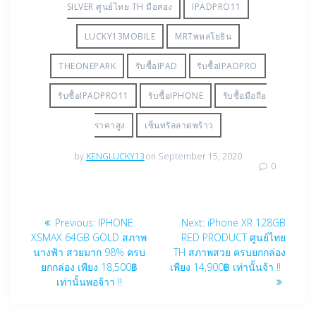
SILVER ศูนย์ไทย TH มือสอง
IPADPRO11
LUCKY13MOBILE
MRTพหลโยธิน
THEONEPARK
รับซื้อIPAD
รับซื้อIPADPRO
รับซื้อIPADPRO11
รับซื้อIPHONE
รับซื้อมือถือ
ราคาสูง
เซ็นทรัลลาดพร้าว
by
KENGLUCKY13
on September 15, 2020
0
Post
Previous
Next
Previous:
IPHONE
Next:
iPhone XR 128GB
navigation
post:
post:
XSMAX 64GB GOLD สภาพ
RED PRODUCT ศูนย์ไทย
นางฟ้า สวยมาก 98% ครบ
TH สภาพสวย ครบยกกล่อง
ยกกล่อง เพียง 18,500฿
เพียง 14,900฿ เท่านั้นจ้า !!
เท่านั้นพอจ้าา !!