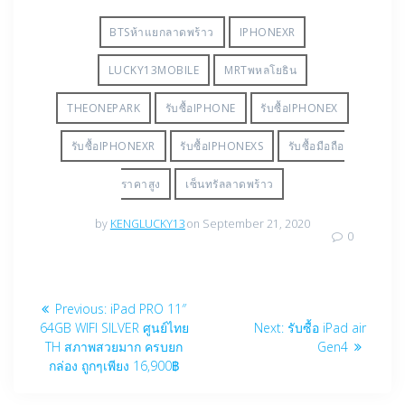
BTSห้าแยกลาดพร้าว
IPHONEXR
LUCKY13MOBILE
MRTพหลโยธิน
THEONEPARK
รับซื้อIPHONE
รับซื้อIPHONEX
รับซื้อIPHONEXR
รับซื้อIPHONEXS
รับซื้อมือถือ
ราคาสูง
เซ็นทรัลลาดพร้าว
by
KENGLUCKY13
on September 21, 2020
0
Post
Previous
Previous:
iPad PRO 11″
navigation
post:
Next
64GB WIFI SILVER ศูนย์ไทย
Next:
รับซื้อ iPad air
post:
TH สภาพสวยมาก ครบยก
Gen4
กล่อง ถูกๆเพียง 16,900฿