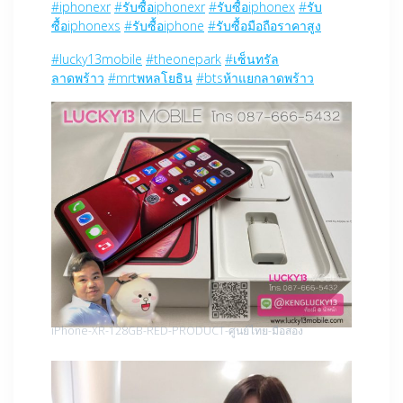
#iphonexr
#รับซื้อiphonexr
#รับซื้อiphonex
#รับ
ซื้อiphonexs
#รับซื้อiphone
#รับซื้อมือถือราคาสูง
#lucky13mobile
#theonepark
#เซ็นทรัล
ลาดพร้าว
#mrtพหลโยธิน
#btsห้าแยกลาดพร้าว
iPhone-XR-128GB-RED-PRODUCT-ศูนย์ไทย-มือสอง