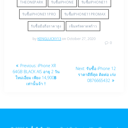
THEONEPARK
รับซื้อIPHONE
รับซื้อIPHONE11
รับซื้อIPHONE11PRO
รับซื้อIPHONE11PROMAX
รับซื้อมือถือราคาสูง
เซ็นทรัลลาดพร้าว
by
KENGLUCKY13
on October 27, 2020
0
Post
Previous
Previous:
iPhone XR
Next
Next:
รับซื้อ iPhone 12
navigation
post:
64GB BLACK AIS อายุ 2 วัน
post:
ราคาดีที่สุด ติดต่อ เก่ง
ใหม่เอี่ยม เพียง 14,900฿
0876665432
เท่านั้นจ้า !!