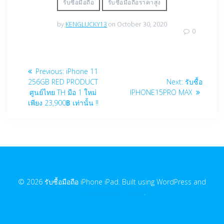
รับซื้อมือถือ
รับซื้อมือถือราคาสูง
by
KENGLUCKY13
on October 30, 2020
0
Post
Previous
Previous:
iPhone 11
navigation
post:
Next
256GB RED PRODUCT
Next:
รับซื้อ
post:
ศูนย์ไทย TH มือ 1 ใหม่
IPHONE15PRO MAX
เพียง 23,900฿ เท่านั้น !!
© 2026 รับซื้อมือถือ iPhone iPad. Built using WordPress and
EmpowerWP Theme
.