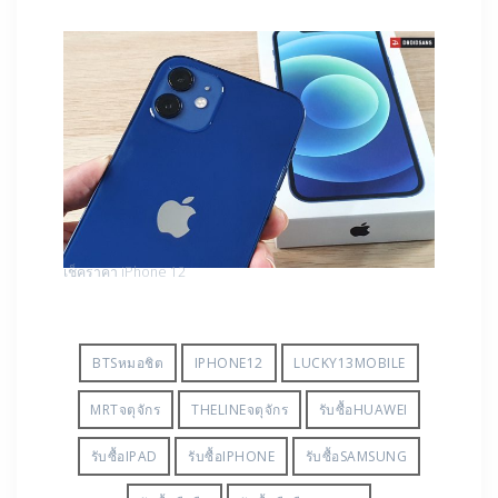
เช็คราคา iPhone 12
BTSหมอชิต
IPHONE12
LUCKY13MOBILE
MRTจตุจักร
THELINEจตุจักร
รับซื้อHUAWEI
รับซื้อIPAD
รับซื้อIPHONE
รับซื้อSAMSUNG