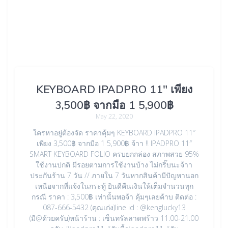
KEYBOARD IPADPRO 11″ เพียง
3,500฿ จากมือ 1 5,900฿
May 22, 2020
ใครหาอยู่ต้องจัด ราคาคุ้มๆ KEYBOARD IPADPRO 11″
เพียง 3,500฿ จากมือ 1 5,900฿ จ้าา !! IPADPRO 11″
SMART KEYBOARD FOLIO ครบยกกล่อง สภาพสวย 95%
ใช้งานปกติ มีรอยตามการใช้งานบ้าง ไม่กริ๊บนะจ้าา
ประกันร้าน 7 วัน // ภายใน 7 วันหากสินค้ามีปัญหานอก
เหนือจากที่แจ้งในกระทู้ ยินดีคืนเงินให้เต็มจำนวนทุก
กรณี ราคา : 3,500฿ เท่านั้นพอจ้า คุ้มๆเลยค้าบ ติดต่อ :
087-666-5432 (คุณเก่ง)line id : @kenglucky13
(มี@ด้วยครับ)หน้าร้าน : เซ็นทรัลลาดพร้าว 11.00-21.00