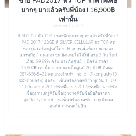
ขาย PAD2017 ตัว TOP ราคาพิเศษ
มากๆ มาแล้วครับพี่น้อง ! 16,900฿
เท่านั้น
October 10, 2017
IPAD2017 ตัว TOP ราคาพิเศษมากๆ มาแล้วครับพี่น้อง !
IPAD 2017 128GB สี SILVER CELLULAR ตัว TOP สุด
ของรุ่น เครื่องศูนย์ไทย TH อุปกรณ์แท้ครบยกกล่อง
สภาพมือ 1 แค่แกะเชค ยังแทบไม่ได้ใช้ อายุ 3 วัน ใหม่
เอี่ยม 99.99% ครับ ประกันศูนย์ 1 ปีครับ ราคา :
16,900฿ เท่านั้น จากราคาเต็มศูนย์ 20,900฿ ติดต่อ :
087-666-5432 คุณเก่งเจ้าเก่า line id : @kenglucky13
(มี@ด้วยครับ) นัดรับ : เซ็นทรัลลาดพร้าว ทุกวัน 11.00-
21.00น #ipad2017#รับซื้อipad2017#รับซื้อipad#รับ
ซื้อsamsung#รับซื้อiphone#รับซือมือถือราคา
สูง#lucky13mobile#เซ็นทรัลลาดพร้าว#ยูเนี่ยนม
อลล์#mrtพหลโยธิน