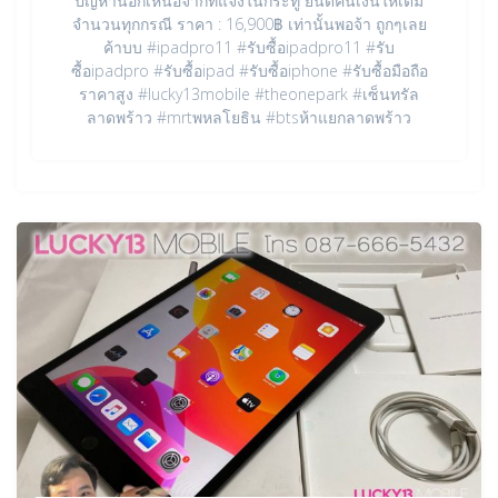
ปัญหานอกเหนือจากที่แจ้งในกระทู้ ยินดีคืนเงินให้เต็ม
จำนวนทุกกรณี ราคา : 16,900฿ เท่านั้นพอจ้า ถูกๆเลย
ค้าบบ #ipadpro11 #รับซื้อipadpro11 #รับ
ซื้อipadpro #รับซื้อipad #รับซื้อiphone #รับซื้อมือถือ
ราคาสูง #lucky13mobile #theonepark #เซ็นทรัล
ลาดพร้าว #mrtพหลโยธิน #btsห้าแยกลาดพร้าว