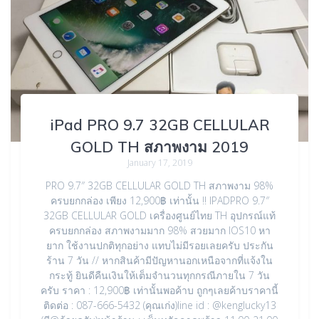
iPad PRO 9.7 32GB CELLULAR
GOLD TH สภาพงาม 2019
January 17, 2019
PRO 9.7″ 32GB CELLULAR GOLD TH สภาพงาม 98%
ครบยกกล่อง เพียง 12,900฿ เท่านั้น !! IPADPRO 9.7″
32GB CELLULAR GOLD เครื่องศูนย์ไทย TH อุปกรณ์แท้
ครบยกกล่อง สภาพงามมาก 98% สวยมาก IOS10 หา
ยาก ใช้งานปกติทุกอย่าง แทบไม่มีรอยเลยครับ ประกัน
ร้าน 7 วัน // หากสินค้ามีปัญหานอกเหนือจากที่แจ้งใน
กระทู้ ยินดีคืนเงินให้เต็มจำนวนทุกกรณีภายใน 7 วัน
ครับ ราคา : 12,900฿ เท่านั้นพอค้าบ ถูกๆเลยค้าบราคานี้
ติดต่อ : 087-666-5432 (คุณเก่ง)line id : @kenglucky13