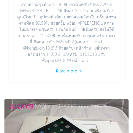
สภาพงามๆ เพียง 15,500฿ เท่านั้นครับ !! IPAD 2018
GEN6 32GB CELLULAR สีทอง GOLD สวยจริง เครื่อง
ศูนย์ไทย TH อุปกรณ์แท้ครบยกกล่องพร้อมใบเสร็จ สภาพ
งามที่สุด 99.99% สวยกริ๊บ พร้อม APPLEPENCIL สภาพ
ใหม่มากเช่นกันครับ ประกันศูนย์ 1 ปีเต็มครับ ยังไม่ใช้
งาน ราคา : 15,500฿ เท่านั้นพอครับ ถูกๆเลยครับ ราคา
นี้ ติดต่อ : 087-666-5432 (คุณเก่ง) line id :
@kenglucky13 (มี@ด้วยครับ) หน้าร้าน : เซ็นทรัล
ลาดพร้าว 11.00-21.00 ครับ ipad2018 #รับ
ซื้อipad2018 #รับซื้อipad…
Read more