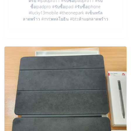
ครับ #ipadpro11 #รับซื้อipadpro11 #รับ
ซื้อipadpro #รับซื้อipad #รับซื้อiphone
#lucky13mobile #theonepark #เซ็นทรัล
ลาดพร้าว #mrtพหลโยธิน #btsห้าแยกลาดพร้าว